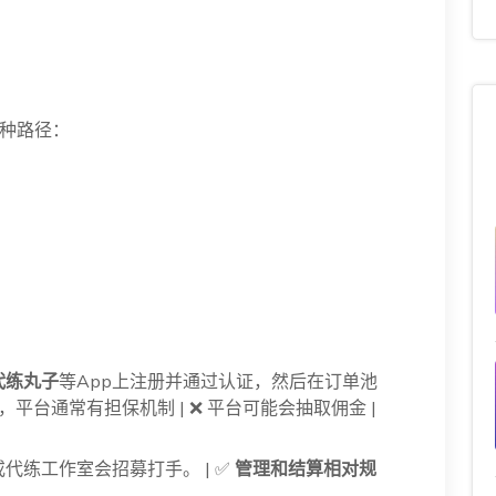
种路径：
代练丸子
等App上注册并通过认证，然后在订单池
，平台通常有担保机制 | ❌ 平台可能会抽取佣金 |
或代练工作室会招募打手。 | ✅
管理和结算相对规