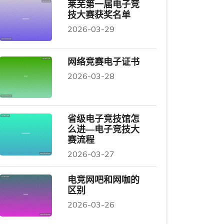
莱芜第一届电子竞
技大赛获奖名单
2026-03-29
网络竞赛电子证书
2026-03-28
省级电子竞技馆怎
么进—电子竞技大
赛流程
2026-03-27
电竞网吧和网咖的
区别
2026-03-26