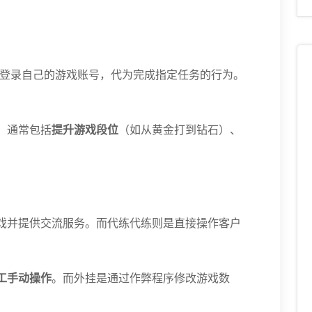
登录自己的游戏账号，代为完成指定任务的行为。
，通常包括
提升游戏段位
（如从黄金打到钻石）、
戏并提供交流服务。而代练代练则是直接操作客户
工手动操作
。而外挂是通过作弊程序修改游戏数