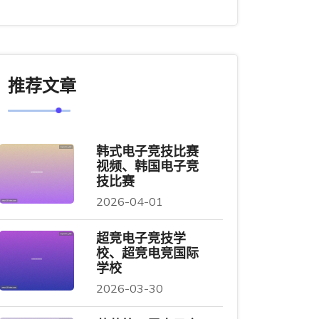
推荐文章
韩式电子竞技比赛
视频、韩国电子竞
技比赛
2026-04-01
超竞电子竞技学
校、超竞电竞国际
学校
2026-03-30