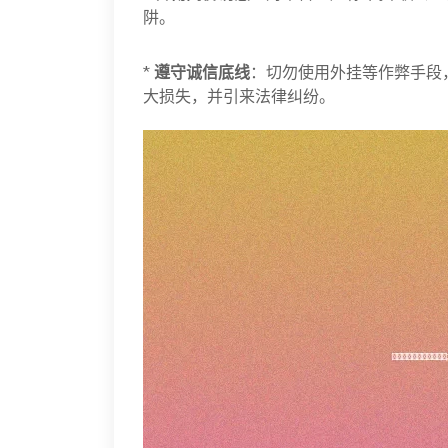
阱。
*
遵守诚信底线
：切勿使用外挂等作弊手段
大损失，并引来法律纠纷。