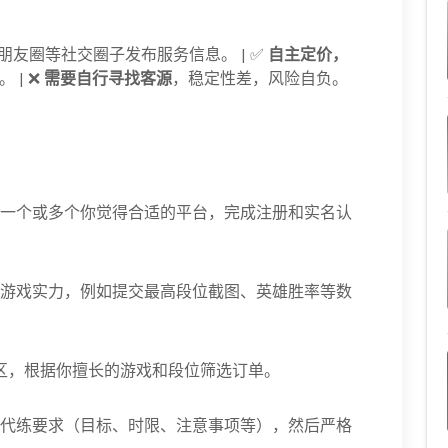
朋友圈等社交圈子发布服务信息。 | ✅
自主定价，
 | ❌
需要自行寻找客源
，稳定性差，风险自负。
一个或多个你觉得合适的平台，完成注册和实名认
游戏实力，例如提交最高段位截图、英雄胜率等数
专区，根据你擅长的游戏和段位筛选订单。
代练要求（目标、时限、注意事项等），然后严格