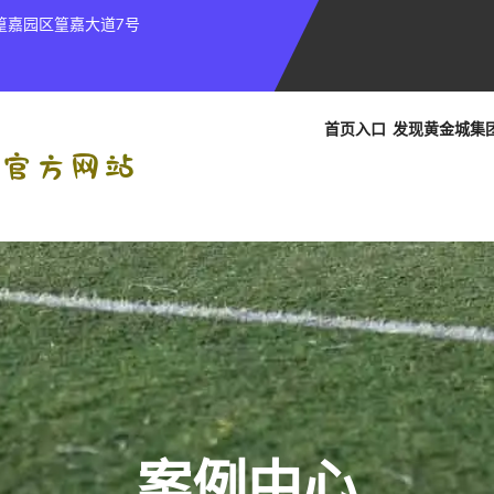
篁嘉园区篁嘉大道7号
首页入口
发现黄金城集团
案例中心