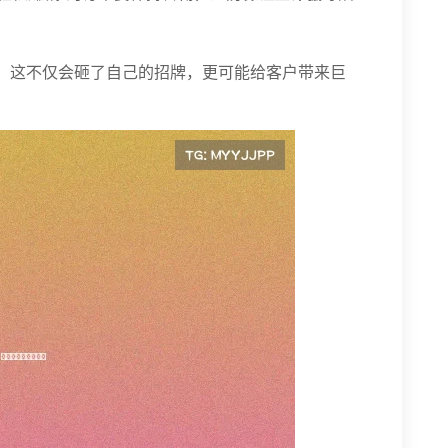
，这不仅会砸了自己的招牌，更可能给客户带来巨