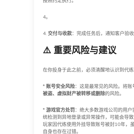
按照约定执行。
4。
4.
交付与收款
：完成任务后，通知客户验收
⚠️ 重要风险与建议
在你投身于此之前，必须清醒地认识到代练
*
账号安全风险
：这是最常见的风险。将账
被盗、虚拟财产被转移或删除
的风险。
*
游戏官方处罚
：绝大多数游戏公司的用户
统检测到异地登录或异常操作，可能会导致
玩家因代练使用外挂导致账号被封10年，
自身也存在过错。