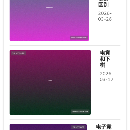
区别
2026-
03-26
电竞
和下
棋
2026-
03-12
电子竞