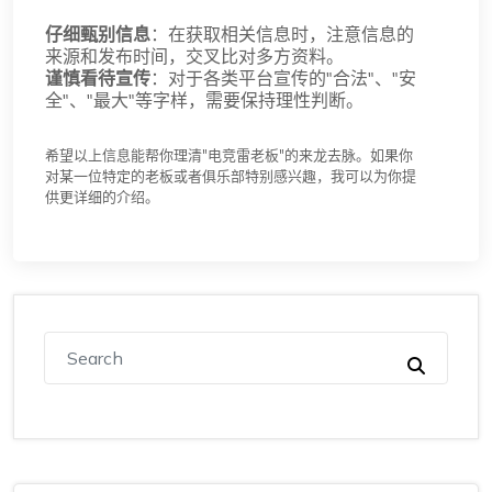
仔细甄别信息
：在获取相关信息时，注意信息的
来源和发布时间，交叉比对多方资料。
谨慎看待宣传
：对于各类平台宣传的"合法"、"安
全"、"最大"等字样，需要保持理性判断。
希望以上信息能帮你理清"电竞雷老板"的来龙去脉。如果你
对某一位特定的老板或者俱乐部特别感兴趣，我可以为你提
供更详细的介绍。