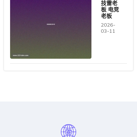
技雷老
板 电竞
老板
2026-
03-11