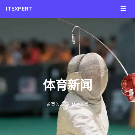
体育新闻
首页入口
体育新闻