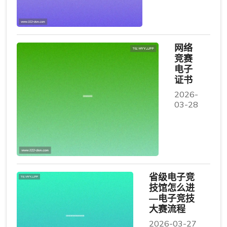
网络
竞赛
电子
证书
2026-
03-28
省级电子竞
技馆怎么进
—电子竞技
大赛流程
2026-03-27