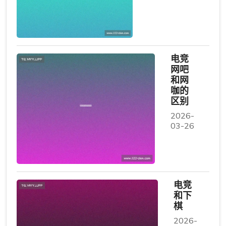
电竞
网吧
和网
咖的
区别
2026-
03-26
电竞
和下
棋
2026-