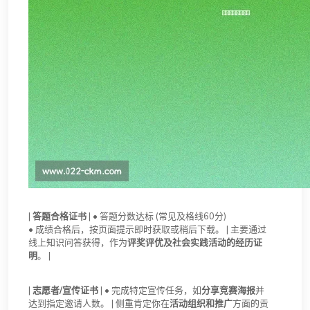
|
答题合格证书
| • 答题分数达标 (常见及格线60分)
• 成绩合格后，按页面提示即时获取或稍后下载。 | 主要通过
线上知识问答获得，作为
评奖评优及社会实践活动的经历证
明
。 |
|
志愿者/宣传证书
| • 完成特定宣传任务，如
分享竞赛海报
并
达到指定邀请人数。 | 侧重肯定你在
活动组织和推广
方面的贡