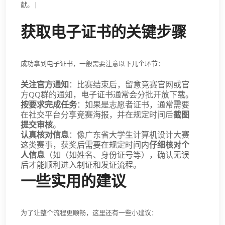
献。 |
获取电子证书的关键步骤
成功拿到电子证书，一般需要注意以下几个环节：
关注官方通知
：比赛结束后，留意竞赛官网或官
方QQ群的通知，电子证书通常会分批开放下载。
按要求完成任务
：如果是志愿者证书，通常需要
在社交平台分享竞赛海报，并在规定时间后
截图
提交审核
。
认真核对信息
：像广东省大学生计算机设计大赛
这类赛事，获奖后需要在规定时间内
仔细核对个
人信息
（如（如姓名、身份证号等），确认无误
后才能顺利进入制证和发证流程。
一些实用的建议
为了让整个流程更顺畅，这里还有一些小建议：