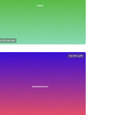
网络竞赛电子证书