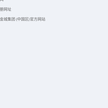
册网址
金城集团·(中国区)官方网站