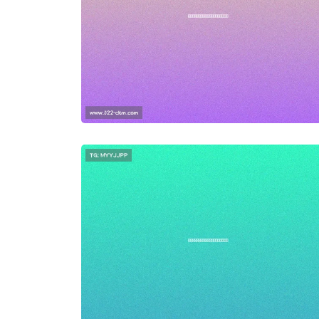
韩式电子竞技比赛视频、韩
国电子竞技比赛