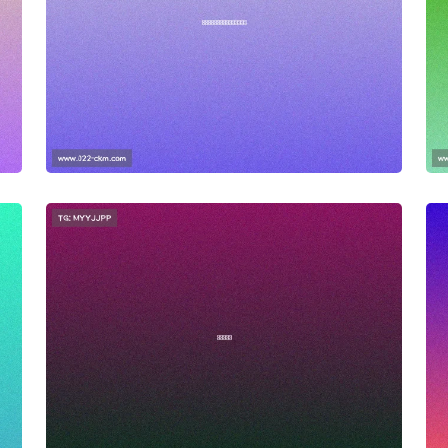
莱芜第一届电子竞技大赛获
奖名单