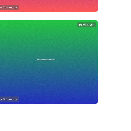
电子竞技足球项目奖金—电
子竞技的奖金是多少
电子竞技员的发展趋势—电
子竞技行业发展趋势