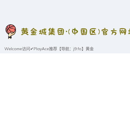
Welcome访问✔PlayAce推荐【导航：j9.fo】黄金
城官方网站入口2026最新版官网\登录\入口\网页版
网址「022-ckm.com」hjc黄金城官网登录网站主页
✔正版官网全站,简称:hjc黄金城官网登录网站主
页,20年信誉推荐安全.保障!九层之台,起于垒土；千
里之行,始于足下.黄金城官方网站入口,会员登录后,
进入全站入口,下载APP后随时体验电子竞技,真人
互动与体育类游戏,网页与手机版流畅适配,畅享乐
趣。
地址:
安徽省宣城市旌德县篁嘉园区篁嘉大道7号