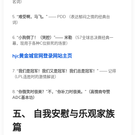
名词）
5.
“难受啊，马飞。”
—— PDD （表达郁闷之情的经典台
词）
6.
“小狗倒了！（哭腔）”—— 米勒
（S7全球总决赛经典一
幕，现用于各种C位猝死的场景）
hjc黄金城官网登录网站主页
7.
“我们是冠军！我们又是冠军！我们总是冠军！”
—— 记得
（LPL连胜时的激情解说）
8.
“你微笑时很美？”不，“你补刀时很美。”（高情商夸赞
ADC基本功）
五、 自我安慰与乐观家族
篇