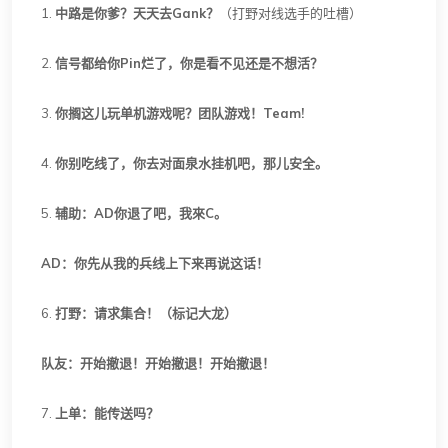
1.
中路是你爹？天天去Gank？
（打野对线选手的吐槽）
2.
信号都给你Pin烂了，你是看不见还是不想活？
3.
你搁这儿玩单机游戏呢？团队游戏！Team!
4.
你别吃线了，你去对面泉水挂机吧，那儿安全。
5.
辅助：AD你退了吧，我來C。
AD：你先从我的兵线上下来再说这话！
6.
打野：请求集合！（标记大龙）
队友：开始撤退！开始撤退！开始撤退！
7.
上单：能传送吗？