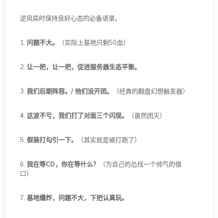
逆风局时保持良好心态的必备语录。
1.
问题不大。
（实际上基地只剩50血）
2.
让一把，让一把，促进服务器生态平衡。
3.
我们后期阵容。/ 他们没开团。
（经典的翻盘幻想触发器）
4.
这波不亏，我们打了对面三个闪现。
（虽然团灭）
5.
假装打勾引一下。
（其实就是被打跑了）
6.
我在等CD，你在等什么？
（为自己的怂找一个帅气的借
口）
7.
基地爆炸，问题不大，下把认真玩。