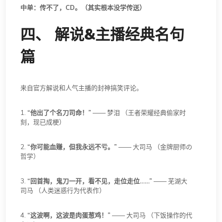
中单：传不了，CD。（其实根本没学传送）
四、 解说&主播经典名句
篇
来自官方解说和人气主播的封神搞笑评论。
1.
“他出了个名刀司命！”
—— 梦泪 （王者荣耀经典偷家时
刻，现已成梗）
2.
“你可能血赚，但我永远不亏。”
—— 大司马 （金牌厨师の
哲学）
3.
“回首掏，鬼刀一开，看不见，走位走位……”
—— 芜湖大
司马 （人类迷惑行为代表作）
4.
“这波啊，这波是肉蛋葱鸡！”
—— 大司马 （下饭操作的代