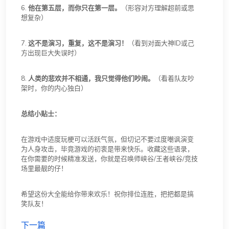
6.
他在第五层，而你只在第一层。
（形容对方理解超前或思
想复杂）
7.
这不是演习，重复，这不是演习！
（看到对面大神ID或己
方出现巨大失误时）
8.
人类的悲欢并不相通，我只觉得他们吵闹。
（看着队友吵
架时，你的内心独白）
总结小贴士：
在游戏中适度玩梗可以活跃气氛，但切记不要过度嘲讽演变
为人身攻击，毕竟游戏的初衷是带来快乐。收藏这些语录，
在你需要的时候精准发送，你就是召唤师峡谷/王者峡谷/竞技
场里最靓的仔！
希望这份大全能给你带来欢乐！祝你排位连胜，把把都是搞
笑队友！
下一篇