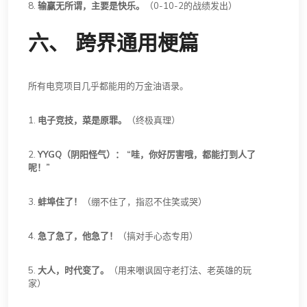
8.
输赢无所谓，主要是快乐。
（0-10-2的战绩发出）
六、 跨界通用梗篇
所有电竞项目几乎都能用的万金油语录。
1.
电子竞技，菜是原罪。
（终极真理）
2.
YYGQ（阴阳怪气）： “哇，你好厉害哦，都能打到人了
呢！”
3.
蚌埠住了！
（绷不住了，指忍不住笑或哭）
4.
急了急了，他急了！
（搞对手心态专用）
5.
大人，时代变了。
（用来嘲讽固守老打法、老英雄的玩
家）