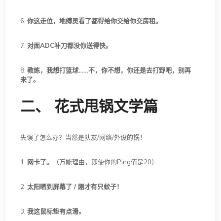
6.
你这走位，地缚灵看了都得给你交给你交房租。
7.
对面ADC补刀都没你送得快。
8.
教练，我想打篮球……不，你不想，你还是去打野吧，别再
来了。
二、 花式甩锅文学篇
失误了怎么办？当然是队友/网络/外设的锅！
1.
网卡了。
（万能理由，即使你的Ping值是20）
2.
太阳晒到屏幕了 / 刚才有只蚊子！
3.
我这鼠标垫有点滑。