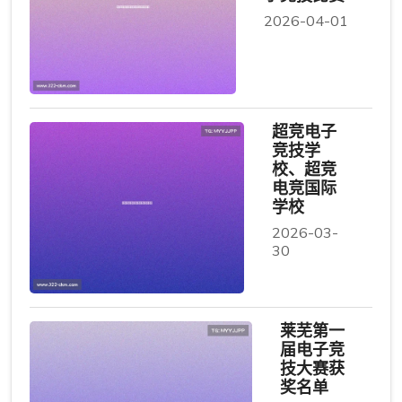
2026-04-01
超竞电子
竞技学
校、超竞
电竞国际
学校
2026-03-
30
莱芜第一
届电子竞
技大赛获
奖名单