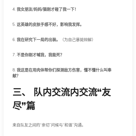
4.
我女朋友/妈妈/猫刚才碰了我一下！
5.
这英雄的皮肤手感不好，影响我发挥。
6.
我在研究下一局的出装。
（为自己暴毙辩解）
7.
不是你刚才喊我，我能死？
8.
我这是在用肉体帮你们探测敌方伤害，懂不懂什么叫奉
献？
三、 队内交流内交流“友
尽”篇
来自队友之间的“亲切”问候与“和谐”沟通。