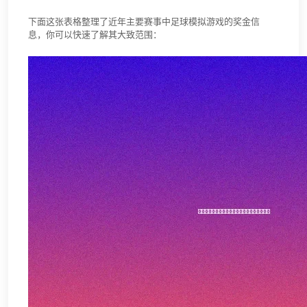
下面这张表格整理了近年主要赛事中足球模拟游戏的奖金信
息，你可以快速了解其大致范围：