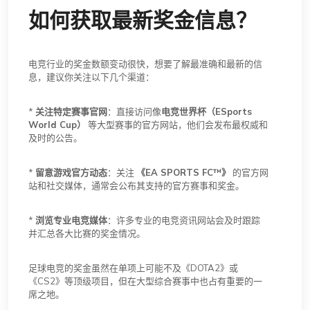
如何获取最新奖金信息？
电竞行业的奖金数额变动很快，想要了解最准确和最新的信
息，建议你关注以下几个渠道：
*
关注特定赛事官网
：直接访问像
电竞世界杯（ESports
World Cup）
等大型赛事的官方网站，他们会发布最权威和
及时的公告。
*
留意游戏官方动态
：关注
《EA SPORTS FC™》
的官方网
站和社交媒体，通常会公布其支持的官方赛事和奖金。
*
浏览专业电竞媒体
：许多专业的电竞资讯网站会及时跟踪
并汇总各大比赛的奖金情况。
足球电竞的奖金虽然在单项上可能不及《DOTA2》或
《CS2》等顶级项目，但在大型综合赛事中也占有重要的一
席之地。