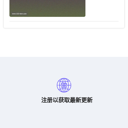
注册以获取最新更新