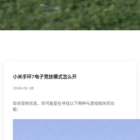
小米手环7电子竞技模式怎么开
2026-02-18
综合现有信息，你可能是在寻找以下两种与游戏相关的功
能：