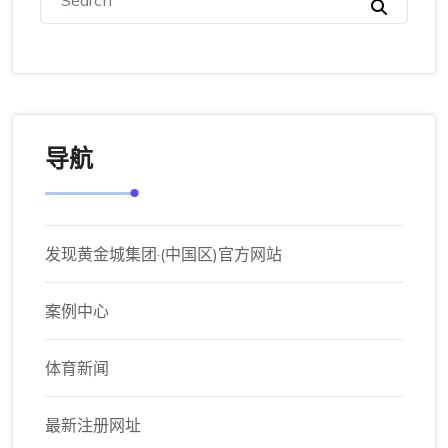
导航
发现黄金城集团·(中国区)官方网站
案例中心
体育新闻
最新注册网址