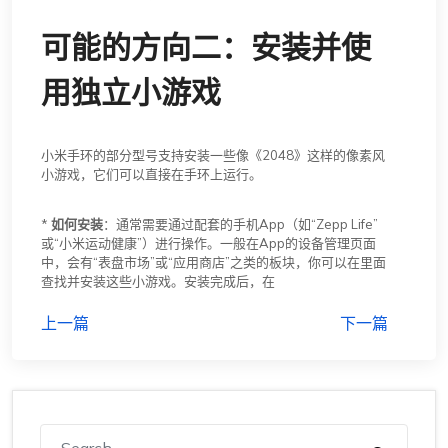
可能的方向二：安装并使
用独立小游戏
小米手环的部分型号支持安装一些像《2048》这样的像素风
小游戏，它们可以直接在手环上运行。
*
如何安装
：通常需要通过配套的手机App（如“Zepp Life”
或“小米运动健康”）进行操作。一般在App的设备管理页面
中，会有“表盘市场”或“应用商店”之类的板块，你可以在里面
查找并安装这些小游戏。安装完成后，在
上一篇
下一篇