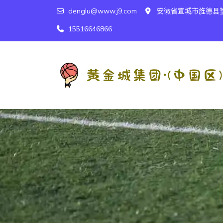
denglu@www.j9.com
安徽省宣城市旌德县
15516646866