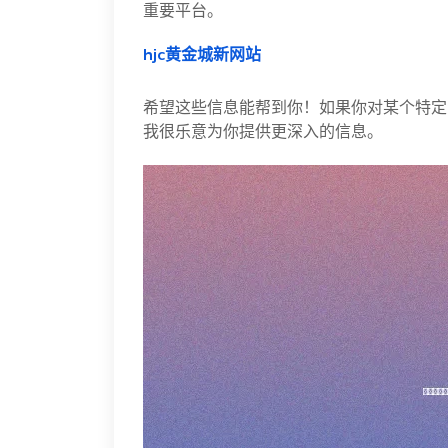
重要平台。
hjc黄金城新网站
希望这些信息能帮到你！如果你对某个特定
我很乐意为你提供更深入的信息。