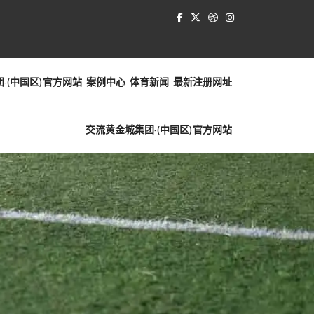
·(中国区)官方网站
案例中心
体育新闻
最新注册网址
交流黄金城集团·(中国区)官方网站