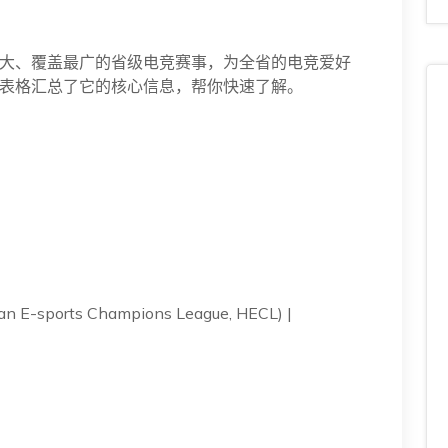
大、覆盖最广的省级电竞赛事，为全省的电竞爱好
表格汇总了它的核心信息，帮你快速了解。
ports Champions League, HECL) |