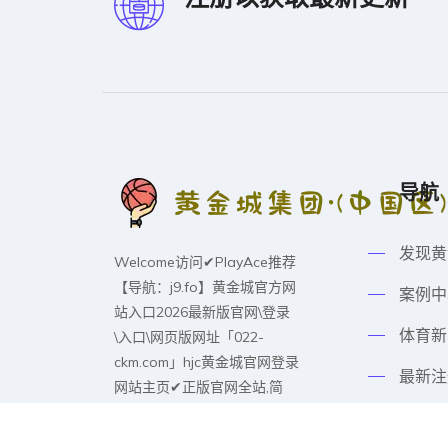
导航
发现黄
Welcome访问✔PlayAce推荐
【导航：j9.fo】黄金城官方网
案例中
站入口2026最新版官网\登录
体育新
\入口\网页版网址「022-
ckm.com」hjc黄金城官网登录
最新注
网站主页✔正版官网全站,简
称:hjc黄金城官网登录网站主
交流黄
页,20年信誉推荐安全.保障!九层