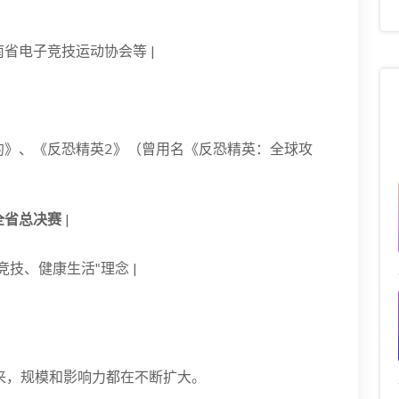
省电子竞技运动协会等 |
约》、《反恐精英2》（曾用名《反恐精英：全球攻
全省总决赛
|
竞技、健康生活"理念 |
以来，规模和影响力都在不断扩大。