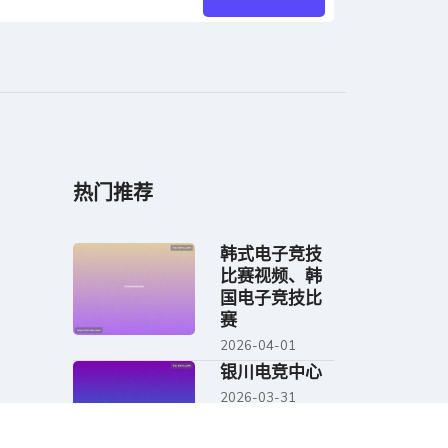
热门推荐
韩式电子竞技
比赛视频、韩
国电子竞技比
赛
2026-04-01
银川电竞中心
2026-03-31