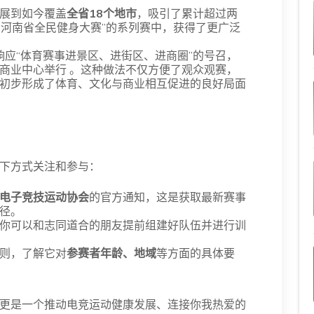
展到如今覆盖
全省18个地市
，吸引了累计超过两
入“河南省全民健身大赛”的系列赛中，获得了更广泛
响应“体育赛事进景区、进街区、进商圈”的号召，
商业中心举行 。这种做法不仅方便了观众观赛，
初步形成了体育、文化与商业相互促进的良好局面
下方式关注和参与：
电子竞技运动协会
的官方通知，这是获取最新赛事
径。
你可以和志同道合的朋友提前组建好队伍并进行训
则，了解它对
参赛者年龄、地域
等方面的具体要
更是一个推动电竞运动健康发展、连接你我热爱的