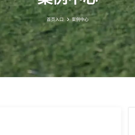
首页入口
案例中心