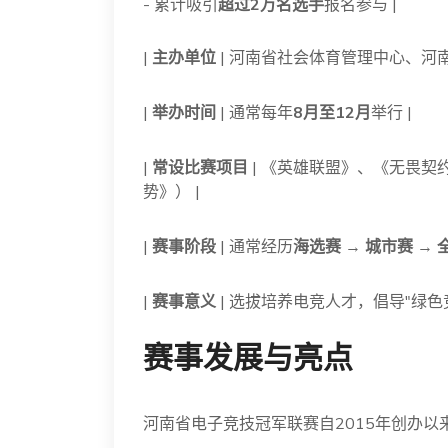
- 累计吸引
超过2万名选手
报名参与 |
|
主办单位
| 河南省社会体育管理中心、河南
|
举办时间
| 通常每年
8月至12月
举行 |
|
常设比赛项目
| 《英雄联盟》、《无畏契
势》） |
|
赛事阶段
| 通常经历
海选赛
→
城市赛
→
|
赛事意义
| 选拔培养电竞人才，倡导"绿色
赛事发展与亮点
河南省电子竞技冠军联赛自2015年创办