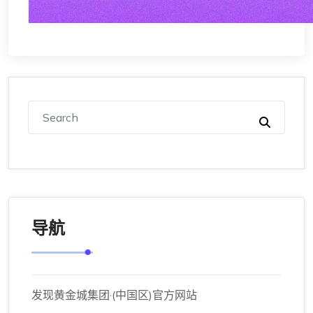
导航
发现黄金城集团·(中国区)官方网站