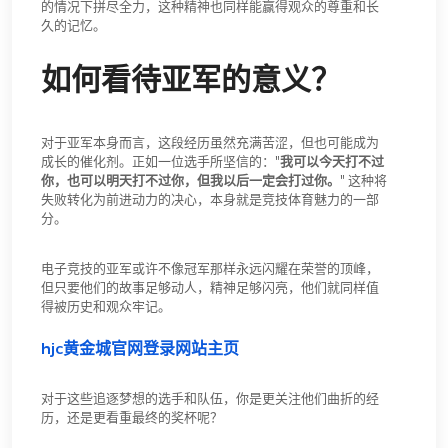
的情况下拼尽全力，这种精神也同样能赢得观众的尊重和长
久的记忆
。
如何看待亚军的意义？
对于亚军本身而言，这段经历虽然充满苦涩，但也可能成为
成长的催化剂。正如一位选手所坚信的："
我可以今天打不过
你，也可以明天打不过你，但我以后一定会打过你。
"
这种将
失败转化为前进动力的决心，本身就是竞技体育魅力的一部
分。
电子竞技的亚军或许不像冠军那样永远闪耀在荣誉的顶峰，
但只要他们的故事足够动人，精神足够闪亮，他们就同样值
得被历史和观众牢记。
hjc黄金城官网登录网站主页
对于这些追逐梦想的选手和队伍，你是更关注他们曲折的经
历，还是更看重最终的奖杯呢？