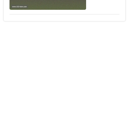
注册以获取最新更新