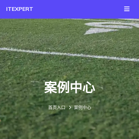
案例中心
首页入口
案例中心