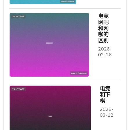
电竞
网吧
和网
咖的
区别
2026-
03-26
电竞
和下
棋
2026-
03-12