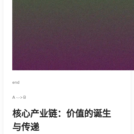
end
A -.-> B
核心产业链：价值的诞生
与传递