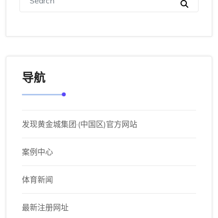
导航
发现黄金城集团·(中国区)官方网站
案例中心
体育新闻
最新注册网址