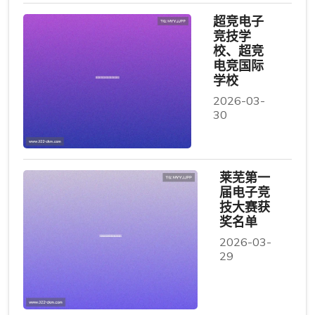
超竞电子
竞技学
校、超竞
电竞国际
学校
2026-03-
30
莱芜第一
届电子竞
技大赛获
奖名单
2026-03-
29