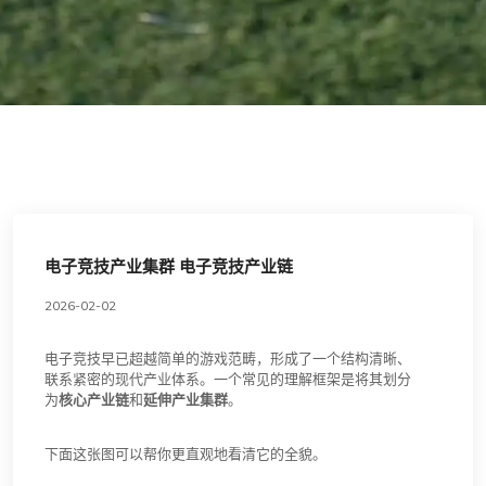
电子竞技产业集群 电子竞技产业链
2026-02-02
电子竞技早已超越简单的游戏范畴，形成了一个结构清晰、
联系紧密的现代产业体系。一个常见的理解框架是将其划分
为
核心产业链
和
延伸产业集群
。
下面这张图可以帮你更直观地看清它的全貌。