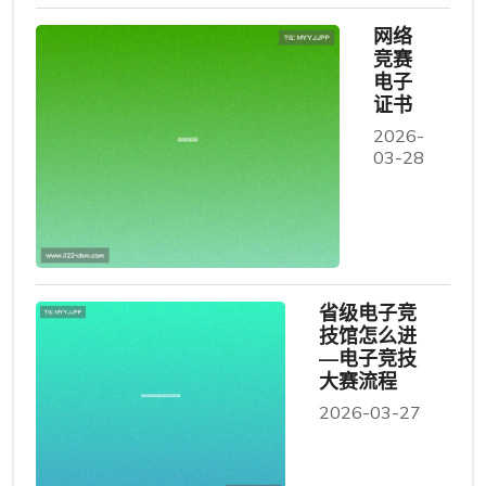
网络
竞赛
电子
证书
2026-
03-28
省级电子竞
技馆怎么进
—电子竞技
大赛流程
2026-03-27