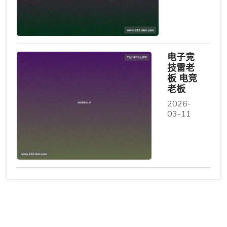
电子竞
技雷老
板 电竞
老板
2026-
03-11