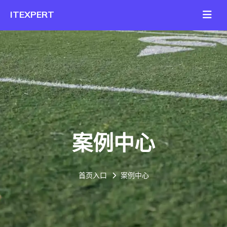
案例中心
首页入口
案例中心