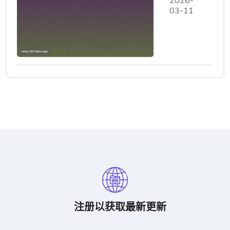
2026-
03-11
注册以获取最新更新