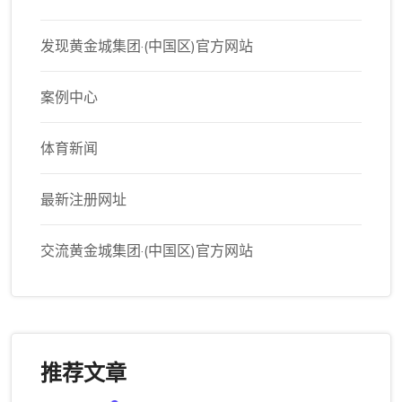
发现黄金城集团·(中国区)官方网站
案例中心
体育新闻
最新注册网址
交流黄金城集团·(中国区)官方网站
推荐文章