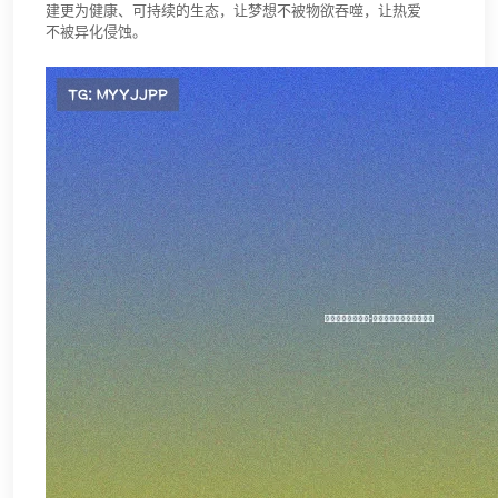
建更为健康、可持续的生态，让梦想不被物欲吞噬，让热爱
不被异化侵蚀。