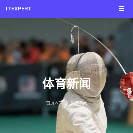
体育新闻
首页入口
体育新闻