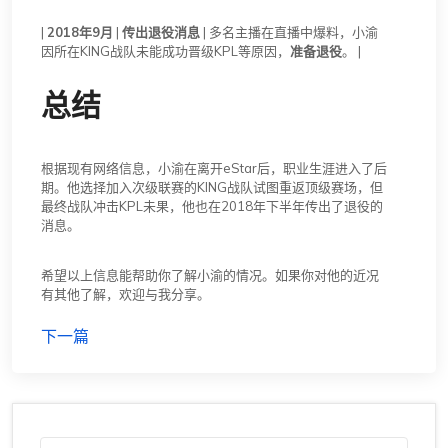
|
2018年9月
|
传出退役消息
| 多名主播在直播中爆料，小渝
因所在KING战队未能成功晋级KPL等原因，
准备退役
。 |
总结
根据现有网络信息，小渝在离开eStar后，职业生涯进入了后
期。他选择加入次级联赛的KING战队试图重返顶级赛场，但
最终战队冲击KPL未果，他也在2018年下半年传出了退役的
消息。
希望以上信息能帮助你了解小渝的情况。如果你对他的近况
有其他了解，欢迎与我分享。
下一篇