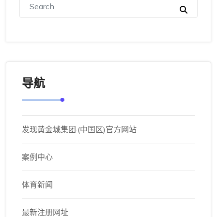
导航
发现黄金城集团·(中国区)官方网站
案例中心
体育新闻
最新注册网址