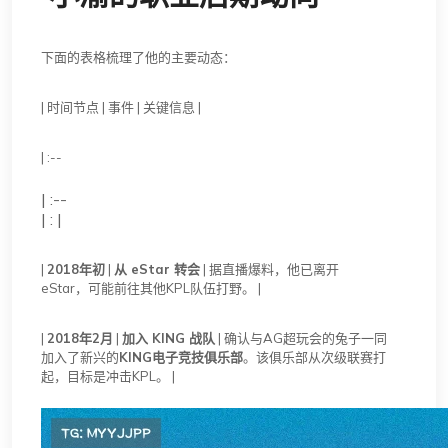
下面的表格梳理了他的主要动态：
| 时间节点 | 事件 | 关键信息 |
| :--
| :--
| : |
|
2018年初
|
从 eStar 转会
| 据直播爆料，他已离开
eStar，可能前往其他KPL队伍打野。 |
|
2018年2月
|
加入 KING 战队
| 确认与AG超玩会的兔子一同
加入了新兴的
KING电子竞技俱乐部
。该俱乐部从次级联赛打
起，目标是冲击KPL。 |