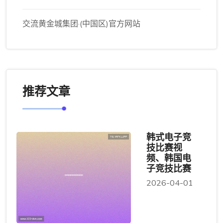
交流黄金城集团·(中国区)官方网站
推荐文章
韩式电子竞
技比赛视
频、韩国电
子竞技比赛
2026-04-01