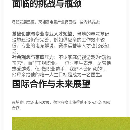
面临的挑战与瓶颈
尽管发展迅速，柬埔寨电竞产业仍面临一些内部挑战：
基础设施与专业专业人才短缺
：当地的电竞基础
设施建设仍待完善，例如供应商的工作效率较
低。专业的电竞解说、赛事运营等人才也比较缺
乏。
社会观念与家庭压力
：不少家庭仍视游戏为"玩物
丧志"，而非正规职业。一位医学生表示，尽管他
热爱游戏，但"做职业选手，我妈不会同意的"，
他母亲给他的唯一人生目标是成为一名医生。
国际合作与未来展望
柬埔寨电竞的未来发展，很大程度上将得益于多元化的国际
合作：