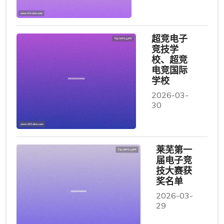
超竞电子
竞技学
校、超竞
电竞国际
学校
2026-03-
30
莱芜第一
届电子竞
技大赛获
奖名单
2026-03-
29