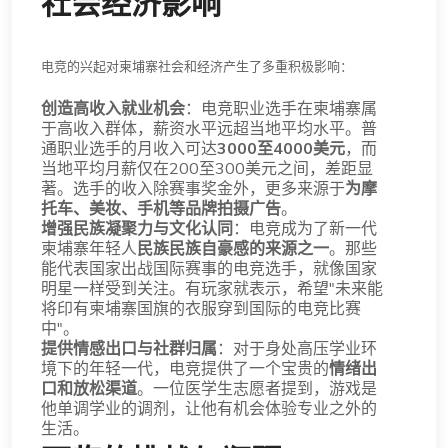
社会经济影响
电竞的兴起对柬埔寨社会和经济产生了多重积极影响：
创造高收入就业机会
：电竞职业选手在柬埔寨属
于高收入群体，薪资水平远超当地平均水平。普
通职业选手的月收入可达
3000至4000美元
，而
当地平均月薪仅在200至300美元之间，差距显
著。选手的收入除赛事奖金外，更多来源于
为摩
托车、美妆、手机等品牌拍摄广告
。
增强民族凝聚力与文化认同
：电竞成为了新一代
柬埔寨年轻人
民族民族自豪感的来源之一
。那些
能代表国家出战国际赛事的电竞选手，就像国家
明星一样受到关注。有玩家就表示，希望"未来能
将印有柬埔寨国旗的衣服穿到国际的电竞比赛
中"。
提供情感出口与社群归属
：对于身处高压学业环
境下的年轻一代，电竞提供了一个宝贵的
情绪出
口和放松渠道
。一位医学生志愿者提到，游戏是
他单调学业的调剂，让他有机会体验专业之外的
生活。