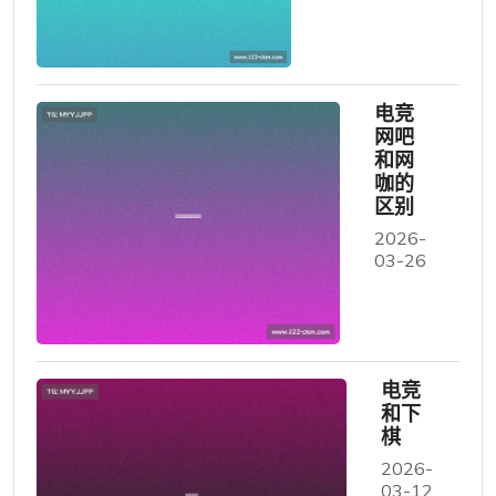
电竞
网吧
和网
咖的
区别
2026-
03-26
电竞
和下
棋
2026-
03-12