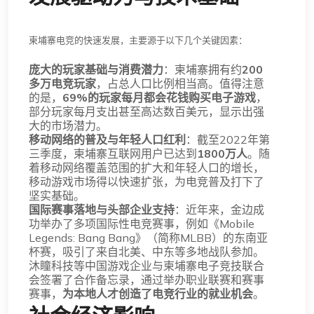
柬埔寨电竞的快速发展，主要源于以下几个关键因素：
庞大的玩家基础与消费潜力
：柬埔寨拥有约
200
多万电竞玩家
，占总人口比例相当高。值得注意
的是，
69%的玩家每月都会花钱购买电子游戏
，
部分玩家每月支出甚至高达数百美元，显示出强
大的市场潜力。
移动网络的普及与年轻人口红利
：截至2022年第
三季度，柬埔寨互联网用户已达到
1800万人
。随
着移动网络覆盖范围的扩大和年轻人口的增长，
移动游戏市场得以快速扩张，为电竞普及打下了
坚实基础。
国际赛事落地与头部企业支持
：近年来，金边成
功举办了多项国际性电竞赛事，例如《Mobile
Legends: Bang Bang》（简称MLBB）的东南亚
杯赛，吸引了来自北美、中东等多地战队参加。
沐瞳科技等中国游戏企业与柬埔寨电子竞技联合
会签署了合作备忘录，通过举办职业联赛和赛事
赛事，
为本地人才创造了电竞行业的就业机会
。