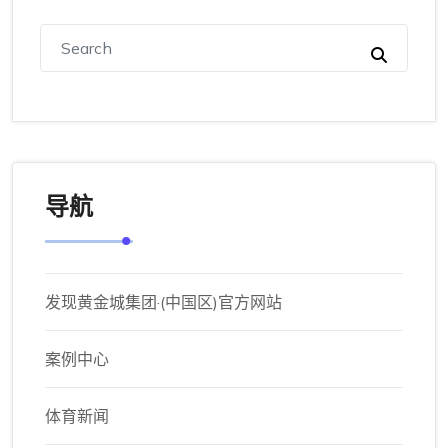
导航
发现黄金城集团·(中国区)官方网站
案例中心
体育新闻