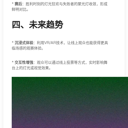
*
赛后
：胜利时刻的灯光狂欢与失败者的聚光灯收敛，形成
鲜明对比。
四、未来趋势
*
沉浸式体验
：利用VR/AR技术，让线上观众也能获得更具
临场感的观赛体验。
*
交互性增强
：观众可以通过线上投票等方式，实时影响舞
台上的灯光或视觉效果。