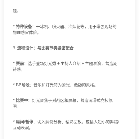
观。
*
特种设备
：干冰机、喷火器、冷烟花等，用于增强现场的
物理感官体验。
3.
流程设计：与比赛节奏紧密配合
*
赛前
：选手登场灯光秀 + 主持人介绍 + 主题表演，营造期
待感。
*
BP阶段
：音乐和灯光转为紧张、悬疑的风格。
*
比赛中
：灯光聚焦于对战区和屏幕，营造沉浸式竞技氛
围。
*
局间/暂停
：切入解说分析、精彩回放，或插入短小的舞蹈/
互动表演。