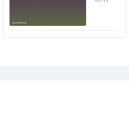
注册以获取最新更新