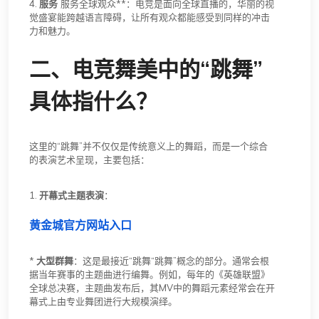
4.
服务
服务全球观众**：电竞是面向全球直播的，华丽的视
觉盛宴能跨越语言障碍，让所有观众都能感受到同样的冲击
力和魅力。
二、电竞舞美中的“跳舞”
具体指什么？
这里的“跳舞”并不仅仅是传统意义上的舞蹈，而是一个综合
的表演艺术呈现，主要包括：
1.
开幕式主题表演
：
黄金城官方网站入口
*
大型群舞
：这是最接近“跳舞“跳舞”概念的部分。通常会根
据当年赛事的主题曲进行编舞。例如，每年的《英雄联盟》
全球总决赛，主题曲发布后，其MV中的舞蹈元素经常会在开
幕式上由专业舞团进行大规模演绎。