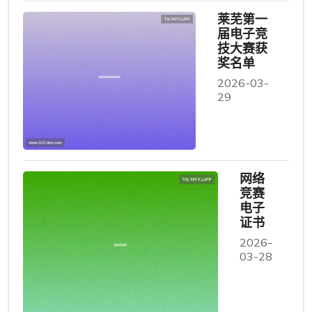
莱芜第一
届电子竞
技大赛获
奖名单
2026-03-
29
网络
竞赛
电子
证书
2026-
03-28