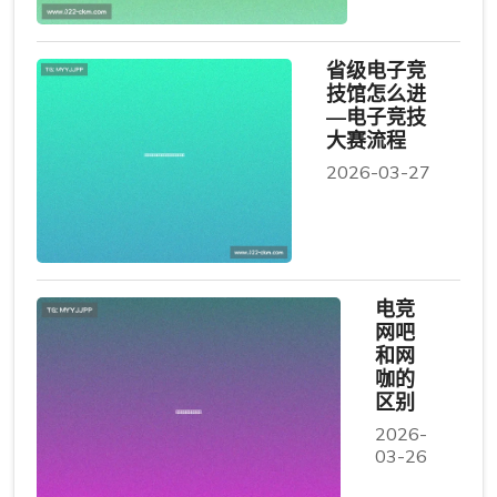
省级电子竞
技馆怎么进
—电子竞技
大赛流程
2026-03-27
电竞
网吧
和网
咖的
区别
2026-
03-26