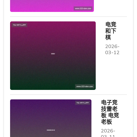
电竞
和下
棋
2026-
03-12
电子竞
技雷老
板 电竞
老板
2026-
03-11