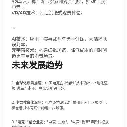
5G与云计算
：降低参赛和观赛门槛，推动"全民
电竞"。
VR/AR技术
：打造沉浸式观赛体验。
-。
AI技术
：应用于赛事裁判与选手训练，大幅降低
误判率。
元宇宙技术
：构建虚拟场馆，降低成本的同时创
造更丰富的消费场景。
未来发展趋势
1.
全球化布局加速
：中国电竞企业通过"技术输出+本地化运
营"进军东南亚、中东等新兴市场。
2.
电竞体育化深化
：电竞成为2022年杭州亚运会正式项目，
标志着其体育属性的进一步增强。
3.
"电竞+"融合业态
："电竞+文旅"、"电竞+教育"等跨界模式