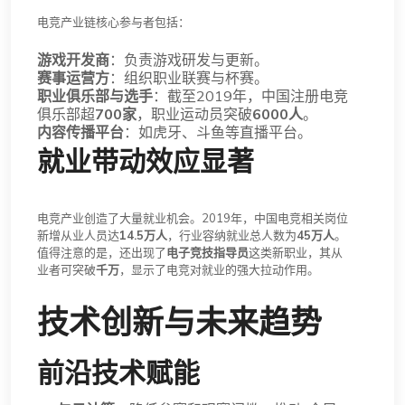
电竞产业链核心参与者包括：
游戏开发商
：负责游戏研发与更新。
赛事运营方
：组织职业联赛与杯赛。
职业俱乐部与选手
：截至2019年，中国注册电竞
俱乐部超
700家
，职业运动员突破
6000人
。
内容传播平台
：如虎牙、斗鱼等直播平台。
就业带动效应显著
电竞产业创造了大量就业机会。2019年，中国电竞相关岗位
新增从业人员达
14.5万人
，行业容纳就业总人数为
45万人
。
值得注意的是，还出现了
电子竞技指导员
这类新职业，其从
业者可突破
千万
，显示了电竞对就业的强大拉动作用。
技术创新与未来趋势
前沿技术赋能