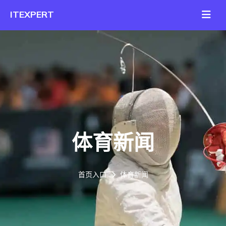
体育新闻
首页入口
体育新闻