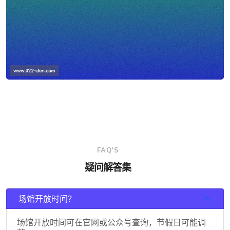
电子竞技员的发展趋势—电子竞技
行业发展趋势
FAQ'S
疑问解答集
场馆开放时间？
场馆开放时间可在官网或公众号查询，节假日可能调