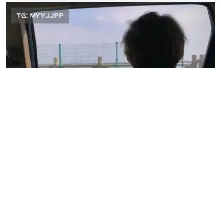
蒙圣桑
生产工人/操作工