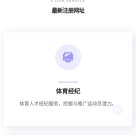
// OUR SERVICE
最新注册网址
体育经纪
体育人才经纪服务，挖掘与推广运动员潜力。