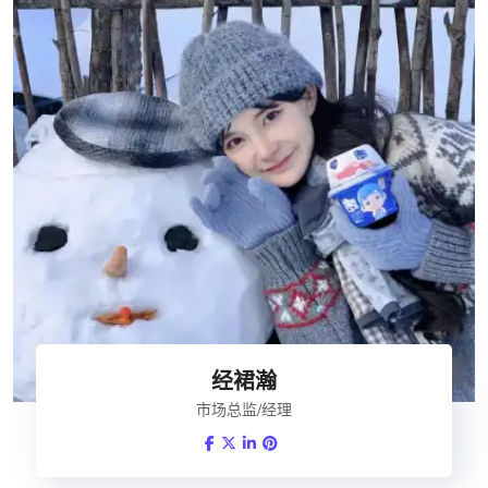
经裙瀚
市场总监/经理