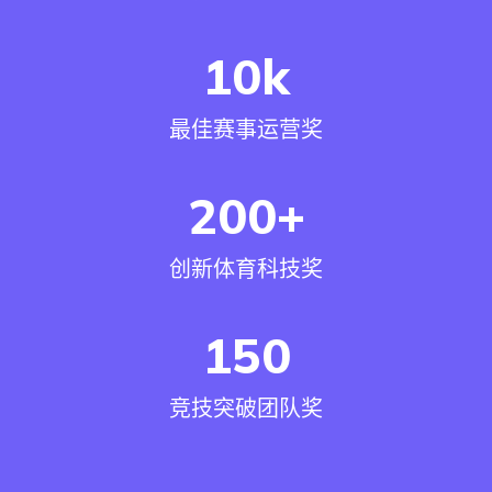
10
k
最佳赛事运营奖
200
+
创新体育科技奖
150
竞技突破团队奖