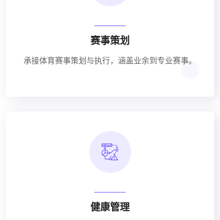
赛事策划
承接体育赛事策划与执行，涵盖业余到专业赛事。
健康管理