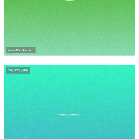
网络竞赛电子证书