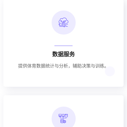
数据服务
提供体育数据统计与分析，辅助决策与训练。